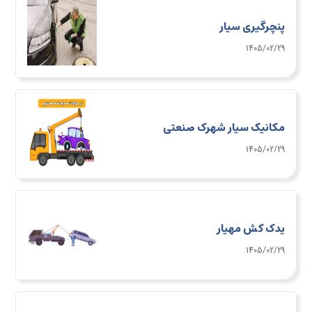
پنچرگیری سیار
1405/02/29
مکانیک سیار شهرک صنعتی
1405/02/29
یدک کش مهیار
1405/02/29