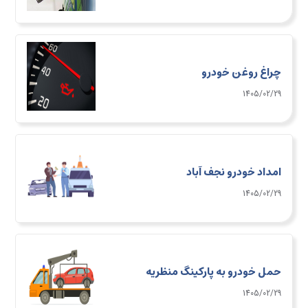
چراغ روغن خودرو
1405/02/29
امداد خودرو نجف آباد
1405/02/29
حمل خودرو به پارکینگ منظریه
1405/02/29