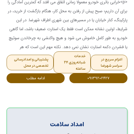
<p>خرابی باتری خودرو معمولا زمانی اتفاق می افتد که کمترین آمادگی را
برای آن داریم؛ صبح پیش از رفتن به محل کار، هنگام بازگشت از خرید، در
پارکینگ، کنار خیابان یا در مسیرهای بین شهری اطراف شهرضا. در این
شرایط، اولین نشانه ممکن است فقط یک استارت ضعیف باشد، اما گاهی
خودرو به طور کامل خاموش می شود و هیچ واکنشی به چرخاندن سوئیچ
یا فشردن دکمه استارت نشان نمی دهد. نکته مهم این است که هر
خودرویی که روشن نمی ..
خدمات
اعزام سریع در
پشتیبانی و امدادرسانی
شبانه‌روزی ۲۴
سراسر شهرضا
تخصصی در محل
ساعته
09139202427
ادامه مطلب
امداد سلامت