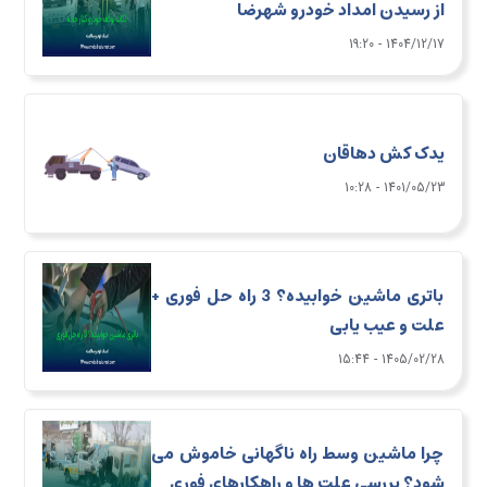
از رسیدن امداد خودرو شهرضا
1404/12/17 - 19:20
یدک کش دهاقان
1401/05/23 - 10:28
باتری ماشین خوابیده؟ 3 راه حل فوری +
علت و عیب یابی
1405/02/28 - 15:44
چرا ماشین وسط راه ناگهانی خاموش می
شود؟ بررسی علت ها و راهکارهای فوری