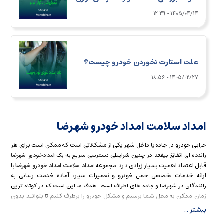
1405/04/14 - 12:39
علت استارت نخوردن خودرو چیست؟
1405/02/27 - 18:56
امداد سلامت
امداد خودرو شهرضا
خرابی خودرو در جاده یا داخل شهر یکی از مشکلاتی است که ممکن است برای هر
راننده ای اتفاق بیفتد. در چنین شرایطی دسترسی سریع به یک
امدادخودرو شهرضا
قابل اعتماد اهمیت بسیار زیادی دارد. مجموعه
با
امداد سلامت امداد خودرو شهرضا
ارائه خدمات تخصصی حمل خودرو و تعمیرات سیار، آماده خدمت رسانی به
رانندگان در شهرضا و جاده های اطراف است. هدف ما این است که در کوتاه ترین
زمان ممکن به محل شما برسیم و مشکل خودرو را برطرف کنیم تا بتوانید بدون
دغدغه به مسیر خود ادامه دهید.
بیشتر ...
خدمات
شامل طیف گسترده ای از خدمات امدادی مانند
امداد خودرو شهرضا
یدک