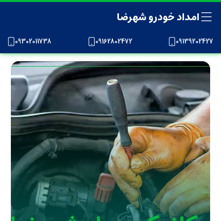
امداد خودرو شهرضا
09302011738
09162802472
09139202427