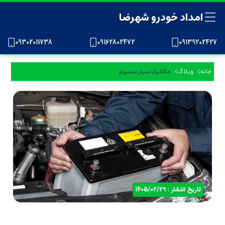
امداد خودرو شهرضا
09302011738
09162802472
09139202427
خانه
وبلاگ
مکانیک سیار سمیرم
تاریخ انتشار : 1405/02/29