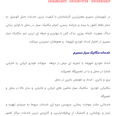
09162802472
09132011738
09139202427
-
-
در شهرستان سمیرم معتبرترین کارشناسان با کیفیت ترین خدمات حمل اتومبیل به
تمام نقاط کشور با بیمه و بارنامه رسمی، اعزام مکانیک سیار در محل با لوازم یدکی
دیاگ بصورت شبانه روزی، یدک کش با بهترین و حرفه ای ترین تیم مکانیک سیار
سمیرم در اختیار امداد خودرو شهرضا و هموطنان سمیرمی میباشد.
خدمات مکانیک سیار سمیرم
امداد خودرو شهرضا با تجربه ای بیش از دوهه میتواند خودرو ایرانی یا خارجی
شمارا در محل و یا در تعمییرگاه تعمیرکند.
برق و باتری : امداد و تعویض باتری در محل
مکانیکی خودرو : مکانیک سیار ماشین های ایرانی و خارجی و مدل بالا در محل و
تعمیرگاه
خدماتی مانند سوخت رسانی، سرویس دوره ای، خدمات مربوط به سیستم تهویه و
ترمز و روشنایی و لاستیک از پرطرفدارترین و کاربردی ترین خدمات مراکز تعمیر