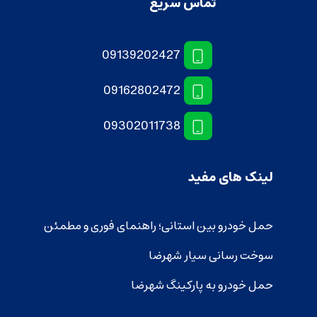
تماس سریع
09139202427
09162802472
09302011738
لینک های مفید
حمل خودرو بین استانی؛ راهنمای فوری و مطمئن
سوخت رسانی سیار شهرضا
حمل خودرو به پارکینگ شهرضا