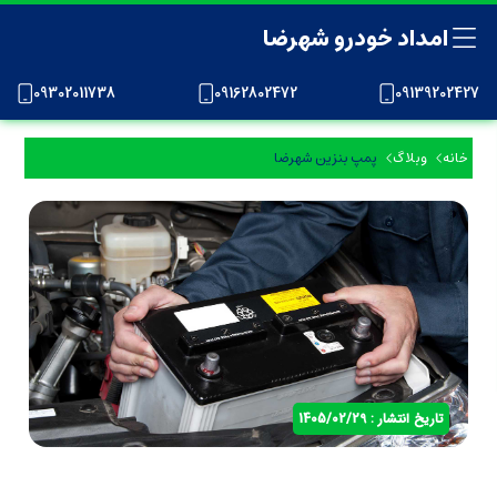
امداد خودرو شهرضا
09302011738
09162802472
09139202427
خانه
وبلاگ
پمپ بنزین شهرضا
تاریخ انتشار : 1405/02/29