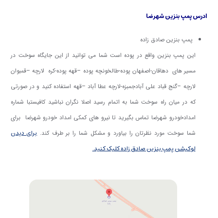
ادرس پمپ بنزین شهرضا
پمپ بنزین صادق زاده
این پمپ بنزین واقع در پوده است شما می توانید از این جایگاه سوخت در
مسیر های دهاقان-اصفهان پوده-طالخونچه پوده –قهه پوده-کره لارچه –قمبوان
لارچه –گنج قباد علی آبادجمبزه-لارچه عطا آباد –قهه استفاده کنید و در صورتی
که در میان راه سوخت شما به اتمام رسید اصلا نگران نباشید کافیستبا شماره
امدادخودرو شهرضا تماس بگیرید تا نیرو های کمکی امداد خودرو شهرضا برای
برای دیدن
شما سوخت مورد نظرتان را بیاورد و مشکل شما را بر طرف کند.
لوکیشن پمپ بنزین صادق زاده کلیک کنید.