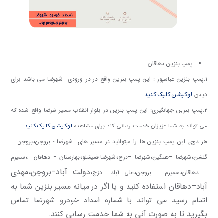
پمپ بنزین دهاقان
۱.پمپ بنزین عباسپور : این پمپ بنزین واقع در در ورودی شهرضا می باشد برای
لوکیشن کلیک کنید
.
دیدن
۲.پمپ بنزین جهانگیری: این پمپ بنزین در بلوار انقلاب مسیر شرضا واقع شده که
لوکیشن کلیک کنید
.
می تواند به شما عزیزان خدمت رسانی کند برای مشاهده
،
هر دوی این پمپ بنزین ها را میتوانید در مسیر های شهرضا - بروجن
بروجن –
،
،
،
،
،
گلشن
شهرضا –همگین
شهرضا –دزج
شهرضا-قمیشلو
بهارستان – دهاقان
سمیرم
،
،
،دولت آباد–بروجن،مهدی
– دهاقان
سمیرم – بروجن
علی آباد –دزج
آباد–دهاقان استفاده کنید و یا اگر در میانه مسیر بنزین شما به
اتمام رسید می تواند با شماره امداد خودرو شهرضا تماس
بگیرید تا به صورت آنی به شما خدمت رسانی کنند.