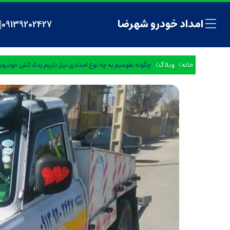
امداد خودرو شهرضا
09139202427
خانه
وبلاگ
چگونه بفهمیم به چه نوع امدادی نیاز داریم یدک کش خودروبر