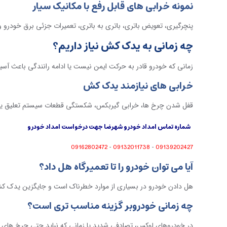
نمونه خرابی های قابل رفع با مکانیک سیار
پنچرگیری، تعویض باتری، باتری به باتری، تعمیرات جزئی برق خودرو و 
چه زمانی به یدک کش نیاز داریم؟
زمانی که خودرو قادر به حرکت ایمن نیست یا ادامه رانندگی باعث آ
خرابی های نیازمند یدک کش
قفل شدن چرخ ها، خرابی گیربکس، شکستگی قطعات سیستم تعلیق یا
شماره تماس امداد خودرو شهرضا جهت درخواست امداد خودرو
09162802472
09132011738
09139202427
-
-
آیا می توان خودرو را تا تعمیرگاه هل داد؟
هل دادن خودرو در بسیاری از موارد خطرناک است و جایگزین یدک
چه زمانی خودروبر گزینه مناسب تری است؟
در خودروهای لوکس، تصادفی شدید یا زمانی که نباید حتی چرخ های 