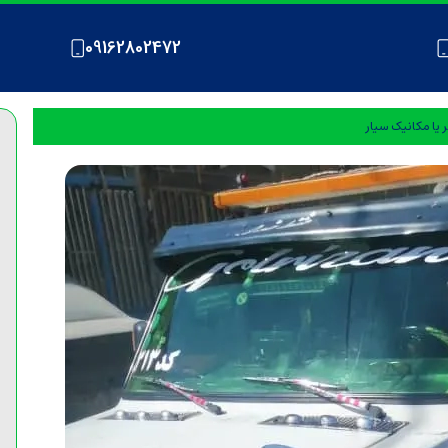
09162802472
 یا مکانیک سیار