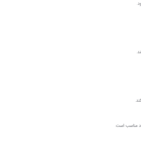
د
.
د
.
ند
.
اد مناسب است
.