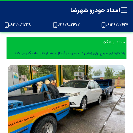
امداد خودرو شهرضا
09302011738
09162802472
09139202427
خانه
وبلاگ
راهکارهای سریع برای زمانی که خودرو در گودال یا شیار کنار جاده گیر می کند