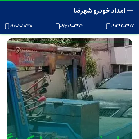
امداد خودرو شهرضا
09302011738
09162802472
09139202427