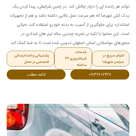
تواند هر راننده ای را دچار چالش کند. در چنین شرایطی، پیدا کردن یک
یدک کش شهرضا که هم سرعت عمل بالایی داشته باشد و هم از تجهیزات
استاندارد برای جلوگیری از آسیب به بدنه خودرو استفاده کند، حیاتی
است. این محتوا با تکیه بر تجربه چندین ساله تیم های امدادی در
محورهای مواصلاتی استان اصفهان تدوین شده است تا به شما کمک کند
در کمترین زمان ممکن، ایمن ترین راه حل را برای جابه جایی خودروی
خدمات
اعزام سریع در
پشتیبانی و امدادرسانی
شبانه‌روزی ۲۴
خود انتخاب کنید. ما در این مجموعه با ارائه خدمات خودروبر شهرضا به
سراسر شهرضا
تخصصی در محل
ساعته
صورت مکانیزه، تضمین می کنیم که خودروی شما بدون کوچکترین خط و
09139202427
ادامه مطلب
خش به مقصد برسد.<br /> <br /> برداشت سریع: یدک کش شهرضا با
بهره گیری از ناوگان مجهز (کفی خودروبر و چرخگیر) و پوشش دهی تمام
مناطق اطراف از جمله مهیار، شهرک صنعتی و دهاقان، خدماتی ارزان، ایمن
و شبانه روزی را به مسافران و بومیان عزیز ارائه می دهد.