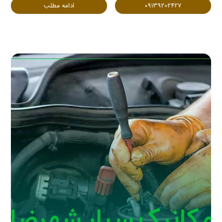
09139202427
ادامه مطلب