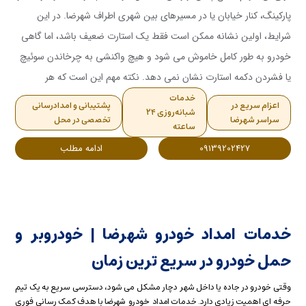
پارکینگ، کنار خیابان یا در مسیرهای بین شهری اطراف شهرضا. در این
شرایط، اولین نشانه ممکن است فقط یک استارت ضعیف باشد، اما گاهی
خودرو به طور کامل خاموش می شود و هیچ واکنشی به چرخاندن سوئیچ
یا فشردن دکمه استارت نشان نمی دهد. نکته مهم این است که هر
خودرویی که روشن نمی شود، الزاما باتری خراب ندارد. خرابی دینام،
خدمات
اعزام سریع در
پشتیبانی و امدادرسانی
شبانه‌روزی ۲۴
استارت، اتصالات باتری، فیوز، رله یا حتی سیستم سوخت رسانی نیز می
سراسر شهرضا
تخصصی در محل
ساعته
تواند علائم مشابهی ایجاد کند.<br /> <br /> خدمات امداد باتری شهرضا
09139202427
ادامه مطلب
با هدف عیب یابی و رفع مشکل خودرو در محل انجام می شود. در یک
سرویس اصولی، تکنسین ابتدا وضعیت ظاهری باتری، میزان ولتاژ، اتصال
سر باتری ها و عملکرد دینام را بررسی می کند. سپس بر اساس نتیجه
تست، راهکار مناسب مانند تمیز کردن اتصالات، باتری به باتری، شارژ
خدمات امداد خودرو شهرضا | خودروبر و
باتری، تعویض باتری یا ارجاع خودرو به تعمیرکار برق انتخاب می شود. این
حمل خودرو در سریع ترین زمان
روش از خرید عجولانه باتری و پرداخت هزینه اضافی جلوگیری می کند.
<br /> <br /> در این مقاله، نشانه های خرابی باتری، تفاوت مشکل
وقتی خودرو در جاده یا داخل شهر دچار مشکل می شود، دسترسی سریع به یک تیم
حرفه ای اهمیت زیادی دارد. خدمات
با هدف کمک رسانی فوری
امداد خودرو شهرضا
باتری با دینام و استارت، اقدامات ایمن هنگام روشن نشدن خودرو، اصول