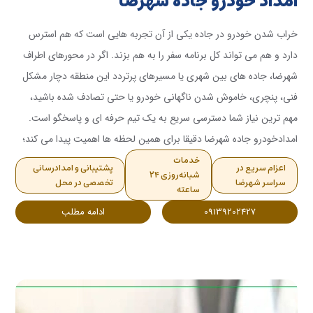
امداد خودرو جاده شهرضا
خراب شدن خودرو در جاده یکی از آن تجربه هایی است که هم استرس
دارد و هم می تواند کل برنامه سفر را به هم بزند. اگر در محورهای اطراف
شهرضا، جاده های بین شهری یا مسیرهای پرتردد این منطقه دچار مشکل
فنی، پنچری، خاموش شدن ناگهانی خودرو یا حتی تصادف شده باشید،
مهم ترین نیاز شما دسترسی سریع به یک تیم حرفه ای و پاسخگو است.
امدادخودرو جاده شهرضا دقیقا برای همین لحظه ها اهمیت پیدا می کند؛
زمانی که شما بیش از هر چیز به امنیت، سرعت، شفافیت هزینه و حضور
خدمات
اعزام سریع در
پشتیبانی و امدادرسانی
شبانه‌روزی ۲۴
یک نیروی متخصص نیاز دارید.<br /> <br /> برداشت سریع: امداد
سراسر شهرضا
تخصصی در محل
ساعته
خودرو جاده شهرضا زمانی ارزش واقعی خود را نشان می دهد که در
09139202427
ادامه مطلب
کمترین زمان، خدمات درست و متناسب با مشکل خودرو را در محل ارائه
کند یا خودرو را ایمن به مقصد منتقل کند.