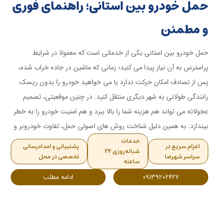
حمل خودرو بین استانی؛ راهنمای فوری
و مطمئن
حمل خودرو بین استانی یکی از خدماتی است که معمولا در شرایط
پراسترس به آن نیاز پیدا می کنید؛ زمانی که ماشین در جاده خراب شده،
پس از تصادف امکان حرکت ندارد یا می خواهید خودرو را بدون ریسک
رانندگی طولانی به شهر دیگری منتقل کنید. در چنین موقعیتی، تصمیم
عجولانه می تواند هم هزینه شما را بالا ببرد و هم امنیت خودرو را به خطر
بیندازد. به همین دلیل شناخت روش های اصولی حمل، تفاوت خودروبر و
یدک کش، عوامل موثر بر قیمت و معیارهای انتخاب شرکت معتبر اهمیت
خدمات
اعزام سریع در
پشتیبانی و امدادرسانی
شبانه‌روزی ۲۴
بسیار زیادی دارد.برای حمل خودرو بین استانی، مهم ترین اصل انتخاب
سراسر شهرضا
تخصصی در محل
ساعته
سرویس ایمن، دارای پوشش مناسب، قیمت شفاف و پشتیبانی پاسخگو
09139202427
ادامه مطلب
است؛ نه صرفا ارزان ترین گزینه.