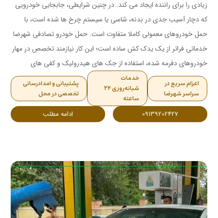
زیادی را برای راننده ایجاد می کند. در چنین شرایطی، جابجایی خودرویی
که دچار آسیب جدی در بدنه، شاسی یا سیستم چرخ ها شده است، با
حمل خودروهای معمولی کاملا متفاوت است. حمل خودرو تصادفی شهرضا
خدماتی فراتر از یک یدک کش ساده است؛ این کار نیازمند تخصص در مهار
خودروهای دفرمه شده، استفاده از جک های هیدرولیک و کفی های
متحرک است تا از بروز خسارت ثانویه در هنگام بارگیری و تخلیه جلوگیری
خدمات
اعزام سریع در
پشتیبانی و امدادرسانی
شبانه‌روزی ۲۴
شود.<br /> برای حمل خودروهای تصادفی در محورهای شهرضا، استفاده
سراسر شهرضا
تخصصی در محل
ساعته
از خودروبر کفی به جای یدک کش های سنتی توصیه می شود تا از فشار
09139202427
ادامه مطلب
به شاسی آسیب دیده جلوگیری شده و امنیت خودرو در طول مسیر
تضمین گردد.