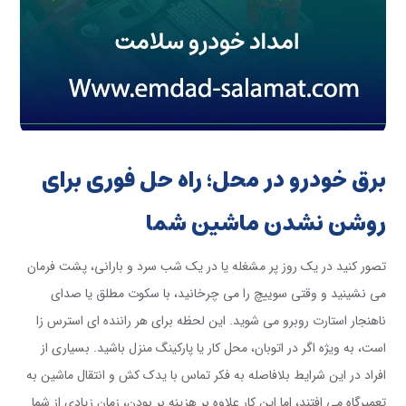
برق خودرو در محل؛ راه حل فوری برای
روشن نشدن ماشین شما
تصور کنید در یک روز پر مشغله یا در یک شب سرد و بارانی، پشت فرمان
می نشینید و وقتی سوییچ را می چرخانید، با سکوت مطلق یا صدای
ناهنجار استارت روبرو می شوید. این لحظه برای هر راننده ای استرس زا
است، به ویژه اگر در اتوبان، محل کار یا پارکینگ منزل باشید. بسیاری از
افراد در این شرایط بلافاصله به فکر تماس با یدک کش و انتقال ماشین به
تعمیرگاه می افتند، اما این کار علاوه بر هزینه بر بودن، زمان زیادی از شما