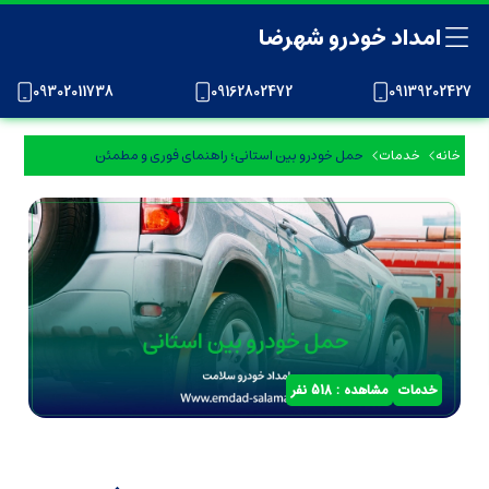
امداد خودرو شهرضا
09302011738
09162802472
09139202427
خانه
خدمات
حمل خودرو بین استانی؛ راهنمای فوری و مطمئن
خدمات
مشاهده : 518 نفر