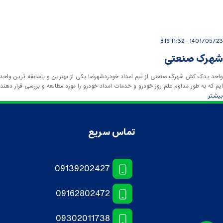
816
1401/05/23 - 11:32
شهرک صنعتی
واحد یدک کش شهرک صنعتی از تیم امداد خودردشهرضا یکی از بهترین و باسابقه ترین واحدها
ایم که به طور مداوم علم روز خودرو و خدمات امداد خودرو را مورد مطالعه و بررسی قرار دهند.برای تماس با ید
بیشتر
تماس سریع
09139202427
09162802472
09302011738