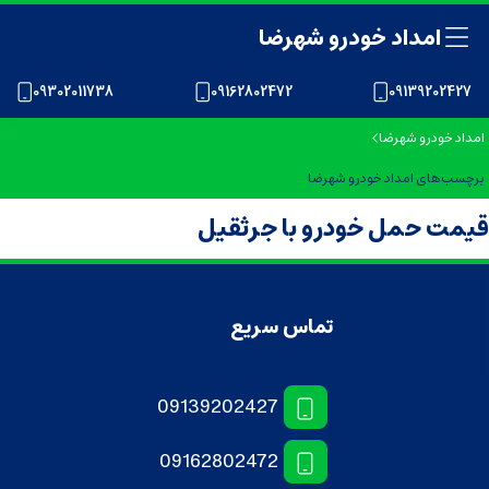
امداد خودرو شهرضا
09302011738
09162802472
09139202427
امداد خودرو شهرضا
برچسب‌های امداد خودرو شهرضا
قیمت حمل خودرو با جرثقیل
تماس سریع
09139202427
09162802472